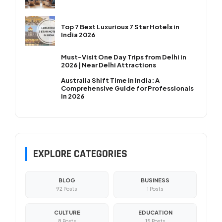
Top 7 Best Luxurious 7 Star Hotels in
India 2026
Must-Visit One Day Trips from Delhi in
2026 | Near Delhi Attractions
Australia Shift Time in India: A
Comprehensive Guide for Professionals
in 2026
EXPLORE CATEGORIES
BLOG
BUSINESS
92 Posts
1 Posts
CULTURE
EDUCATION
8 Posts
15 Posts